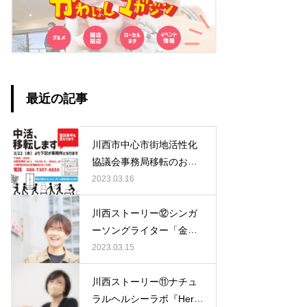
最近の記事
川西市中心市街地活性化
協議会事務局移転のお知
らせ
2023.03.16
川西ストーリー⑫シンガ
ーソングライター「金
島 準一郎(かなしま じ
2023.03.15
ゅんいちろう)さん」
川西ストーリー⑪ナチュ
ラルヘルシーラボ『Herb