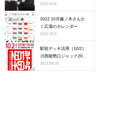
al Holly』「乾 雅美（いぬ
2023.03.6
い まさみ）さん」
2022.10月藤ノ木さんか
く広場のカレンダー
2022.10.3
駅前デッキ活用［10/2］
川西能勢口ジャック2022
秋 主催：SONHO川西
2022.09.28