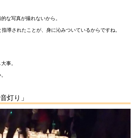
情的な写真が撮れないから。
と指導されたことが、身に沁みついているからですね。
し大事。
い。
音灯り」