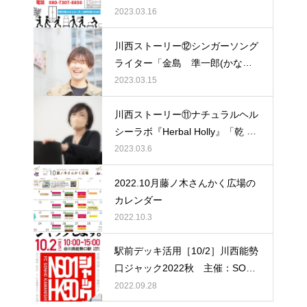
2023.03.16
川西ストーリー⑫シンガーソング
ライター「金島 準一郎(かなし
ま じゅんいちろう)さん」
2023.03.15
川西ストーリー⑪ナチュラルヘル
シーラボ『Herbal Holly』「乾 雅
美（いぬい まさみ）さん」
2023.03.6
2022.10月藤ノ木さんかく広場の
カレンダー
2022.10.3
駅前デッキ活用［10/2］川西能勢
口ジャック2022秋 主催：SONH
O川西
2022.09.28