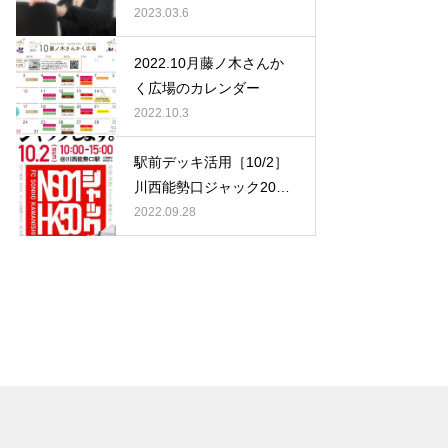
al Holly』「乾 雅美（いぬ
2023.03.6
い まさみ）さん」
2022.10月藤ノ木さんか
く広場のカレンダー
2022.10.3
駅前デッキ活用［10/2］
川西能勢口ジャック2022
秋 主催：SONHO川西
2022.09.28