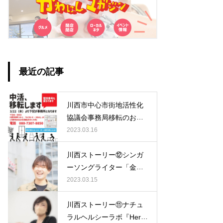
最近の記事
川西市中心市街地活性化
協議会事務局移転のお知
らせ
2023.03.16
川西ストーリー⑫シンガ
ーソングライター「金
島 準一郎(かなしま じ
2023.03.15
ゅんいちろう)さん」
川西ストーリー⑪ナチュ
ラルヘルシーラボ『Herb