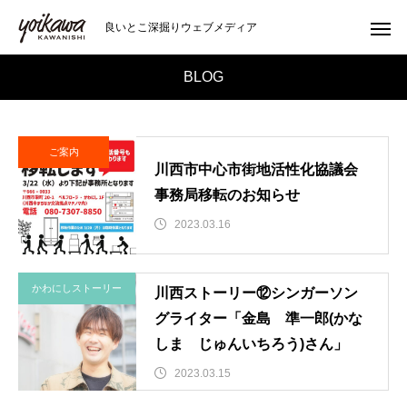
良いとこ深掘りウェブメディア
BLOG
ご案内
川西市中心市街地活性化協議会
事務局移転のお知らせ
2023.03.16
かわにしストーリー
川西ストーリー⑫シンガーソン
グライター「金島 準一郎(かな
しま じゅんいちろう)さん」
2023.03.15