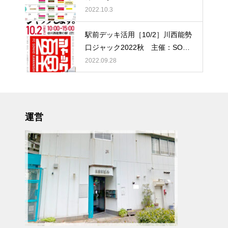
2022.10.3
駅前デッキ活用［10/2］川西能勢
口ジャック2022秋 主催：SONH
O川西
2022.09.28
運営