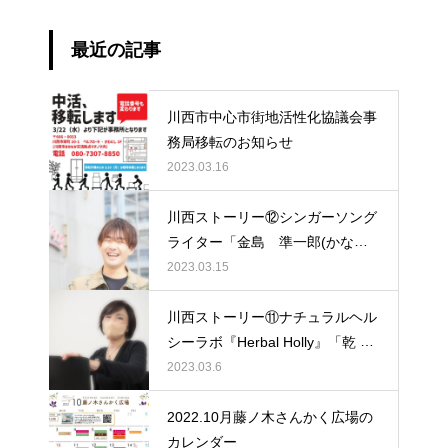
最近の記事
川西市中心市街地活性化協議会事
務局移転のお知らせ
2023.03.16
川西ストーリー⑫シンガーソング
ライター「金島 準一郎(かなし
ま じゅんいちろう)さん」
2023.03.15
川西ストーリー⑪ナチュラルヘル
シーラボ『Herbal Holly』「乾 雅
美（いぬい まさみ）さん」
2023.03.6
2022.10月藤ノ木さんかく広場の
カレンダー