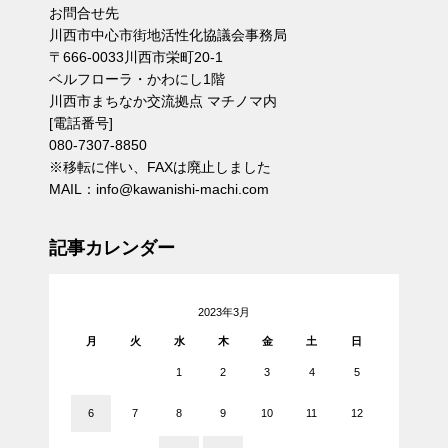
お問合せ先
川西市中心市街地活性化協議会事務局
〒666-0033川西市栄町20-1
ベルフローラ・かわにし1階
川西市まちなか交流拠点 マチノマ内
[電話番号]
080-7307-8850
※移転に伴い、FAXは廃止しました
MAIL：info@kawanishi-machi.com
記事カレンダー
2023年3月
月
火
水
木
金
土
日
1
2
3
4
5
6
7
8
9
10
11
12