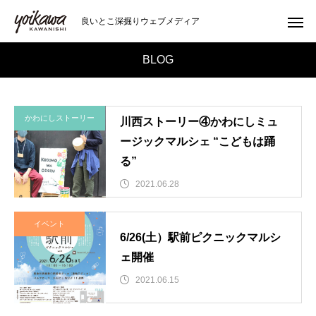
良いとこ深掘りウェブメディア
BLOG
かわにしストーリー
川西ストーリー④かわにしミュ
ージックマルシェ “こどもは踊
る”
2021.06.28
イベント
6/26(土）駅前ピクニックマルシ
ェ開催
2021.06.15