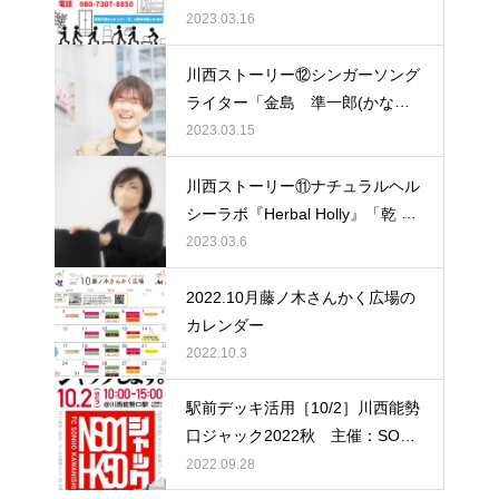
2023.03.16
川西ストーリー⑫シンガーソング
ライター「金島 準一郎(かなし
ま じゅんいちろう)さん」
2023.03.15
川西ストーリー⑪ナチュラルヘル
シーラボ『Herbal Holly』「乾 雅
美（いぬい まさみ）さん」
2023.03.6
2022.10月藤ノ木さんかく広場の
カレンダー
2022.10.3
駅前デッキ活用［10/2］川西能勢
口ジャック2022秋 主催：SONH
O川西
2022.09.28